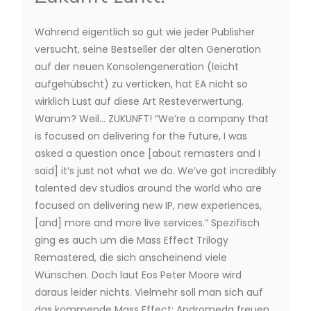
Während eigentlich so gut wie jeder Publisher
versucht, seine Bestseller der alten Generation
auf der neuen Konsolengeneration (leicht
aufgehübscht) zu verticken, hat EA nicht so
wirklich Lust auf diese Art Resteverwertung.
Warum? Weil… ZUKUNFT! “We’re a company that
is focused on delivering for the future, I was
asked a question once [about remasters and I
said] it’s just not what we do. We’ve got incredibly
talented dev studios around the world who are
focused on delivering new IP, new experiences,
[and] more and more live services.” Spezifisch
ging es auch um die Mass Effect Trilogy
Remastered, die sich anscheinend viele
Wünschen. Doch laut Eos Peter Moore wird
daraus leider nichts. Vielmehr soll man sich auf
das kommende Mass Effect: Andromeda freuen.