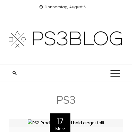
Skip
Donnerstag, August 6
to
content
PS3
17
März