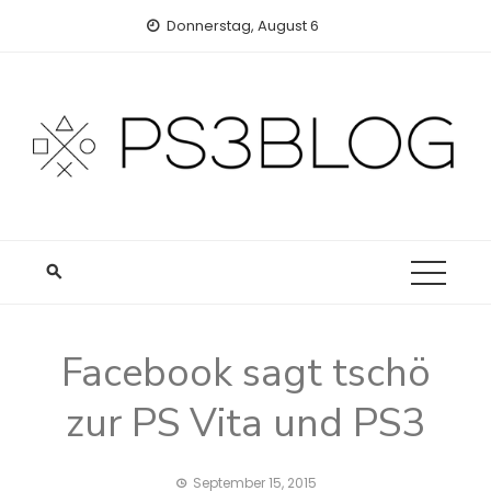
Skip
Donnerstag, August 6
to
content
Facebook sagt tschö
zur PS Vita und PS3
September 15, 2015