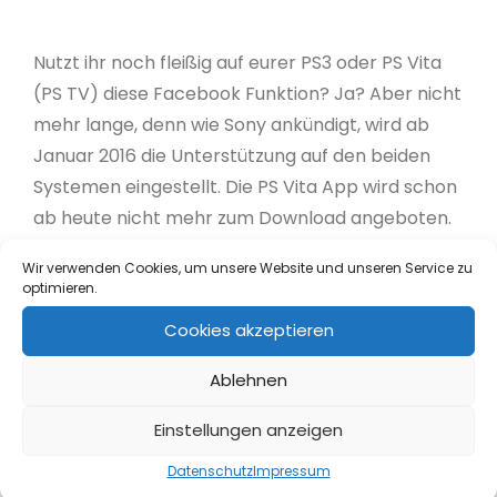
Nutzt ihr noch fleißig auf eurer PS3 oder PS Vita
(PS TV) diese Facebook Funktion? Ja? Aber nicht
mehr lange, denn wie Sony ankündigt, wird ab
Januar 2016 die Unterstützung auf den beiden
Systemen eingestellt. Die PS Vita App wird schon
ab heute nicht mehr zum Download angeboten.
Wir verwenden Cookies, um unsere Website und unseren Service zu
In January 2016* Sony Computer
optimieren.
Entertainment Inc. will terminate support for
Cookies akzeptieren
the Facebook features integrated within the
PlayStation®3 and PlayStation®Vita systems,
Ablehnen
as well as the Facebook applications for
Einstellungen anzeigen
PlayStation®Vita and PlayStation®TV. In
anticipation of this change, the Facebook
Datenschutz
Impressum
applications will no longer be available for