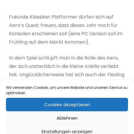
Freunde Klassiker Platformer dürfen sich auf
Aero’s Quest freuen, dass dieses Jahr noch für
Konsolen erscheinen soll (eine PC Version soll im
Frühling auf dem Markt kommen).
In dem Spiel schlüpft man in die Rolle des Aero,
der sich unsterblich in die kleine Ariella verliebt
hat. Unglücklicherweise hat sich auch der Fiesling
Andraus in Ariella verliebt und er nutzt eine
Wir verwenden Cookies, um unsere Website und unseren Service zu
günstige Gelegenheit, um sie zu kidnappen, um
optimieren.
sie so für sich allein zu behalten.
Cookies akzeptieren
Soloweb N.V. Studios and Ravens Eye Studios
have announced a Spring 2015 release of Aero’s
Ablehnen
Quest, an arcade, platform, and puzzle game
Einstellungen anzeigen
currently in development for PC and later on