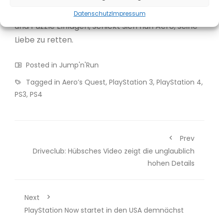
consoles. In über 100 Level mit zahlreichen Hüpf
Datenschutz
Impressum
und Puzzle Einlagen, schickt sich nun Aero, seine
Liebe zu retten.
Posted in
Jump'n'Run
Tagged in
Aero’s Quest
,
PlayStation 3
,
PlayStation 4
,
PS3
,
PS4
Prev
Driveclub: Hübsches Video zeigt die unglaublich
hohen Details
Next
PlayStation Now startet in den USA demnächst